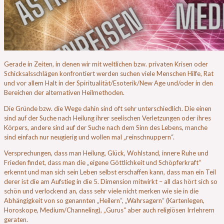
Gerade in Zeiten, in denen wir mit weltlichen bzw. privaten Krisen oder
Schicksalsschlägen konfrontiert werden suchen viele Menschen Hilfe, Rat
und vor allem Halt in der Spiritualität/Esoterik/New Age und/oder in den
Bereichen der alternativen Heilmethoden.
Die Gründe bzw. die Wege dahin sind oft sehr unterschiedlich. Die einen
sind auf der Suche nach Heilung ihrer seelischen Verletzungen oder ihres
Körpers, andere sind auf der Suche nach dem Sinn des Lebens, manche
sind einfach nur neugierig und wollen mal „reinschnuppern“.
Versprechungen, dass man Heilung, Glück, Wohlstand, innere Ruhe und
Frieden findet, dass man die „eigene Göttlichkeit und Schöpferkraft“
erkennt und man sich sein Leben selbst erschaffen kann, dass man ein Teil
derer ist die am Aufstieg in die 5. Dimension mitwirkt – all das hört sich so
schön und verlockend an, dass sehr viele nicht merken wie sie in die
Abhängigkeit von so genannten „Heilern“, „Wahrsagern“ (Kartenlegen,
Horoskope, Medium/Channeling), „Gurus“ aber auch religiösen Irrlehrern
geraten.