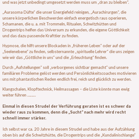
und was jetzt unbedingt umgesetzt werden muss um „dran zu bleiben“.
„Aurasoma Düfte“ die unser Energiefeld reinigen, „Aurachirurgen“, die
unsere körperlichen Beschwerden einfach energetisch raus operieren,
Schamanen, die u. a. mit Trommeln, Ritualen, Schwitzhütten und
Drogentrips helfen das Universum zu erkunden, die eigene Göttlichkeit
und das dazu passende Krafttier zu finden.
Hypnose, die hilft unsere Blockaden in „früheren Leben“ oder auf der
„Seelenebene“ zu finden, selbsternannte „spirituelle Lehrer“ die uns zeigen
wie wir das „Göttliche in uns“ und die „Erleuchtung“ finden.
Durch „Aufstellungen“ soll „verborgenes sichtbar gemacht“ und unsere
familiären Probleme gelöst werden und Persönlichkeitscoaches motivieren
uns mit phantastischen Reden endlich frei, reich und glücklich zu werden.
Klangschalen, Klopftechnick, Heilmassagen – die Liste könnte man ewig
weiter führen ………
Einmal in diesen Strudel der Verführung geraten ist es schwer da
wieder raus zu kommen, denn die „Sucht“ nach mehr wird recht
schnell immer stärker.
Ich selbst war ca. 20 Jahre in diesem Strudel und habe aus der Aufzählung
oben bis auf die Schwitzhütte, die Drogentrips und die „Kundalinischlange“