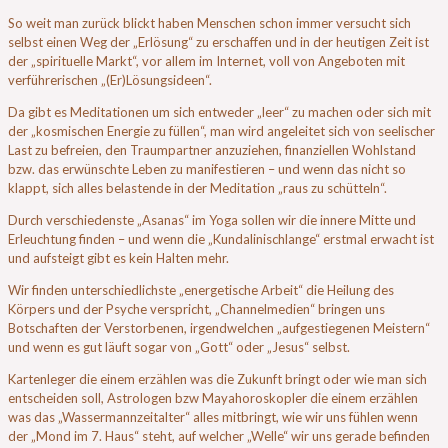
So weit man zurück blickt haben Menschen schon immer versucht sich
selbst einen Weg der „Erlösung“ zu erschaffen und in der heutigen Zeit ist
der „spirituelle Markt“, vor allem im Internet, voll von Angeboten mit
verführerischen „(Er)Lösungsideen“.
Da gibt es Meditationen um sich entweder „leer“ zu machen oder sich mit
der „kosmischen Energie zu füllen“, man wird angeleitet sich von seelischer
Last zu befreien, den Traumpartner anzuziehen, finanziellen Wohlstand
bzw. das erwünschte Leben zu manifestieren – und wenn das nicht so
klappt, sich alles belastende in der Meditation „raus zu schütteln“.
Durch verschiedenste „Asanas“ im Yoga sollen wir die innere Mitte und
Erleuchtung finden – und wenn die „Kundalinischlange“ erstmal erwacht ist
und aufsteigt gibt es kein Halten mehr.
Wir finden unterschiedlichste „energetische Arbeit“ die Heilung des
Körpers und der Psyche verspricht, „Channelmedien“ bringen uns
Botschaften der Verstorbenen, irgendwelchen „aufgestiegenen Meistern“
und wenn es gut läuft sogar von „Gott“ oder „Jesus“ selbst.
Kartenleger die einem erzählen was die Zukunft bringt oder wie man sich
entscheiden soll, Astrologen bzw Mayahoroskopler die einem erzählen
was das „Wassermannzeitalter“ alles mitbringt, wie wir uns fühlen wenn
der „Mond im 7. Haus“ steht, auf welcher „Welle“ wir uns gerade befinden