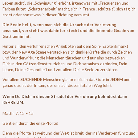
Leben sucht“, die „Schwingung“ erhöht, irgendwas mit „Frequenzen und
Farben flutet, „Schattenarbeit“ macht, sich in Trance „schüttelt“, sich täglich
erdet oder sonst was in dieser Richtung versucht.
Die Seele heilt, wenn man sich die Ursache der Verletzung
anschaut, versteht was dahinter steckt und die liebende Gnade von
Gott annimmt.
Hinter all den verführerischen Angeboten auf dem Spiri- Esoterikmarkt
bzw. der New Age Szene verstecken sich dunkle Kräfte die durch Zeichen
und Wunderwirkung die Menschen täuschen und nur eins bezwecken –
Dich in den Götzendienst zu ziehen und Dich satanisch zu binden, Dein
Leben, Deine Gesundheit und vor allem Deine Seele zu zerstören.
Vor allem
SUCHENDE
Menschen glauben oft an das Gute in
JEDEM
und
genau das ist der Irrtum, der uns auf diesen fatalen Weg führt.
Wenn Du Dich in diesem Strudel der Verführung befindest dann
KEHRE UM!
Matth. 7, 13 – 15
Geht ein durch die enge Pforte!
Denn die Pforte ist weit und der Weg ist breit, der ins Verderben führt; und