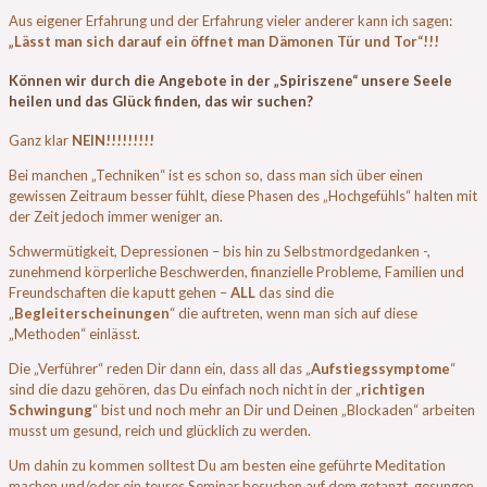
Aus eigener Erfahrung und der Erfahrung vieler anderer kann ich sagen:
„Lässt man sich darauf ein öffnet man Dämonen Tür und Tor“!!!
Können wir durch die Angebote in der „Spiriszene“ unsere Seele
heilen und das Glück finden, das wir suchen?
Ganz klar
NEIN!!!!!!!!!
Bei manchen „Techniken“ ist es schon so, dass man sich über einen
gewissen Zeitraum besser fühlt, diese Phasen des „Hochgefühls“ halten mit
der Zeit jedoch immer weniger an.
Schwermütigkeit, Depressionen – bis hin zu Selbstmordgedanken -,
zunehmend körperliche Beschwerden, finanzielle Probleme, Familien und
Freundschaften die kaputt gehen –
ALL
das sind die
„
Begleiterscheinungen
“ die auftreten, wenn man sich auf diese
„Methoden“ einlässt.
Die „Verführer“ reden Dir dann ein, dass all das „
Aufstiegssymptome
“
sind die dazu gehören, das Du einfach noch nicht in der „
richtigen
Schwingung
“ bist und noch mehr an Dir und Deinen „Blockaden“ arbeiten
musst um gesund, reich und glücklich zu werden.
Um dahin zu kommen solltest Du am besten eine geführte Meditation
machen und/oder ein teures Seminar besuchen auf dem getanzt, gesungen,