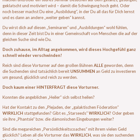
geklatscht und motiviert wird – damit die Schwingung hoch geht. Oder
noch besser machst Du eine „Ausbildung“, in der Du all das für Dich lernst
und es dann an andere „weiter geben“ kannst.
Du wirst dich auf diesen „Seminaren“ und „Ausbildungen“ wohl fühlen,
denn in dieser Zeit bist Du in einer Gemeinschaft von Menschen die auf der
gleichen Suche sind wie Du.
Doch zuhause, im Alltag angekommen, wird dieses Hochgefühl ganz
schnell wieder verschwinden!
Reich sind diese Vorturner auf den großen Bühnen
ALLE
geworden, denn
die Suchenden sind tatsächlich bereit
UNSUMMEN
an Geld zu investieren
um gesund, glücklich und reich zu werden.
Doch kaum einer HINTERFRAGT diese Vorturner.
Konnten die angeblichen „Heiler“ sich selbst heilen?
Hat der Kontakt zu den „Plejaden, der „galaktischen Föderation“
WIRKLICH
stattgefunden? Gibt es „Starseeds“
WIRKLICH
? Oder geben
sie ihre „Phantsie“ bzw. die dämonischen Eingebungen weiter?
Sind die megareichen „Persönlichkeitscoaches“ mit ihrem vielen Geld
glücklich? Leben all die Vorturner das
WIRKLICH
, was sie den suchenden