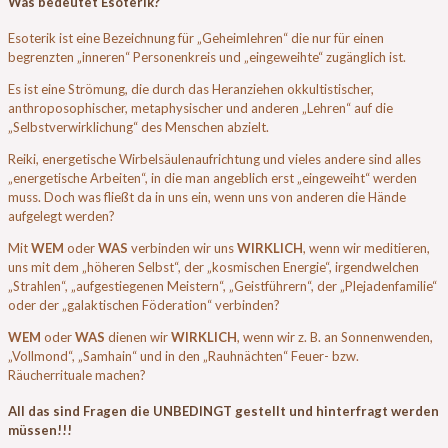
Was bedeutet Esoterik?
Esoterik ist eine Bezeichnung für „Geheimlehren“ die nur für einen
begrenzten „inneren“ Personenkreis und „eingeweihte“ zugänglich ist.
Es ist eine Strömung, die durch das Heranziehen okkultistischer,
anthroposophischer, metaphysischer und anderen „Lehren“ auf die
„Selbstverwirklichung“ des Menschen abzielt.
Reiki, energetische Wirbelsäulenaufrichtung und vieles andere sind alles
„energetische Arbeiten“, in die man angeblich erst „eingeweiht“ werden
muss. Doch was fließt da in uns ein, wenn uns von anderen die Hände
aufgelegt werden?
Mit
WEM
oder
WAS
verbinden wir uns
WIRKLICH
, wenn wir meditieren,
uns mit dem „höheren Selbst“, der „kosmischen Energie“, irgendwelchen
„Strahlen“, „aufgestiegenen Meistern“, „Geistführern“, der „Plejadenfamilie“
oder der „galaktischen Föderation“ verbinden?
WEM
oder
WAS
dienen wir
WIRKLICH
, wenn wir z. B. an Sonnenwenden,
„Vollmond“, „Samhain“ und in den „Rauhnächten“ Feuer- bzw.
Räucherrituale machen?
All das sind Fragen die UNBEDINGT gestellt und hinterfragt werden
müssen!!!