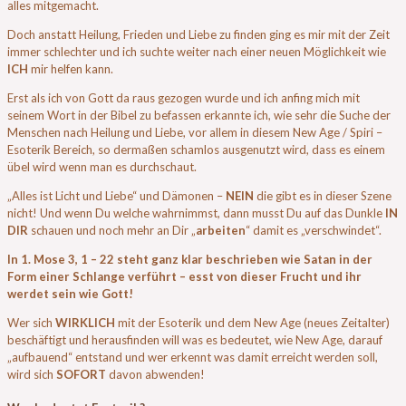
alles mitgemacht.
Doch anstatt Heilung, Frieden und Liebe zu finden ging es mir mit der Zeit
immer schlechter und ich suchte weiter nach einer neuen Möglichkeit wie
ICH
mir helfen kann.
Erst als ich von Gott da raus gezogen wurde und ich anfing mich mit
seinem Wort in der Bibel zu befassen erkannte ich, wie sehr die Suche der
Menschen nach Heilung und Liebe, vor allem in diesem New Age / Spiri –
Esoterik Bereich, so dermaßen schamlos ausgenutzt wird, dass es einem
übel wird wenn man es durchschaut.
„Alles ist Licht und Liebe“ und Dämonen –
NEIN
die gibt es in dieser Szene
nicht! Und wenn Du welche wahrnimmst, dann musst Du auf das Dunkle
IN
DIR
schauen und noch mehr an Dir „
arbeiten
“ damit es „verschwindet“.
In 1. Mose 3, 1 – 22 steht ganz klar beschrieben wie Satan in der
Form einer Schlange verführt – esst von dieser Frucht und ihr
werdet sein wie Gott!
Wer sich
WIRKLICH
mit der Esoterik und dem New Age (neues Zeitalter)
beschäftigt und herausfinden will was es bedeutet, wie New Age, darauf
„aufbauend“ entstand und wer erkennt was damit erreicht werden soll,
wird sich
SOFORT
davon abwenden!