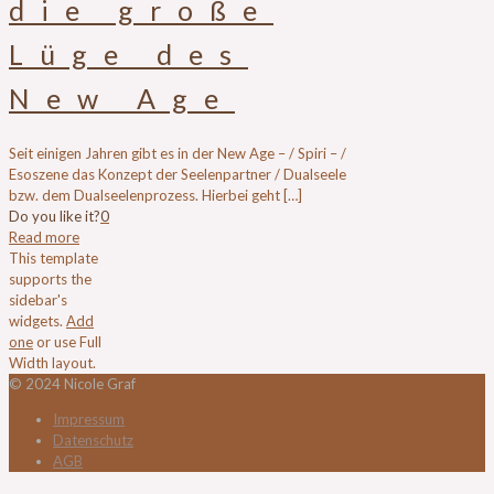
die große
Lüge des
New Age
Seit einigen Jahren gibt es in der New Age – / Spiri – /
Esoszene das Konzept der Seelenpartner / Dualseele
bzw. dem Dualseelenprozess. Hierbei geht […]
Do you like it?
0
Read more
This template
supports the
sidebar's
widgets.
Add
one
or use Full
Width layout.
© 2024 Nicole Graf
Impressum
Datenschutz
AGB