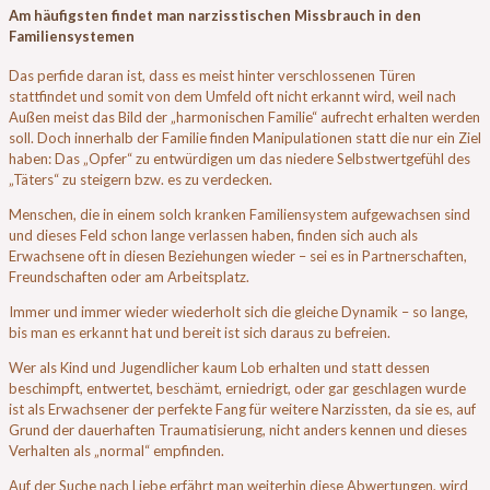
Am häufigsten findet man narzisstischen Missbrauch in den
Familiensystemen
Das perfide daran ist, dass es meist hinter verschlossenen Türen
stattfindet und somit von dem Umfeld oft nicht erkannt wird, weil nach
Außen meist das Bild der „harmonischen Familie“ aufrecht erhalten werden
soll. Doch innerhalb der Familie finden Manipulationen statt die nur ein Ziel
haben: Das „Opfer“ zu entwürdigen um das niedere Selbstwertgefühl des
„Täters“ zu steigern bzw. es zu verdecken.
Menschen, die in einem solch kranken Familiensystem aufgewachsen sind
und dieses Feld schon lange verlassen haben, finden sich auch als
Erwachsene oft in diesen Beziehungen wieder – sei es in Partnerschaften,
Freundschaften oder am Arbeitsplatz.
Immer und immer wieder wiederholt sich die gleiche Dynamik – so lange,
bis man es erkannt hat und bereit ist sich daraus zu befreien.
Wer als Kind und Jugendlicher kaum Lob erhalten und statt dessen
beschimpft, entwertet, beschämt, erniedrigt, oder gar geschlagen wurde
ist als Erwachsener der perfekte Fang für weitere Narzissten, da sie es, auf
Grund der dauerhaften Traumatisierung, nicht anders kennen und dieses
Verhalten als „normal“ empfinden.
Auf der Suche nach Liebe erfährt man weiterhin diese Abwertungen, wird