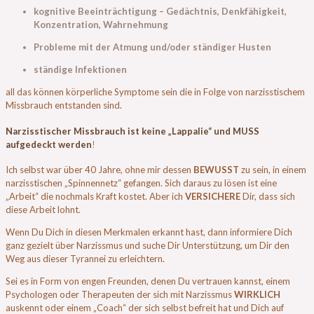
kognitive Beeinträchtigung – Gedächtnis, Denkfähigkeit,
Konzentration, Wahrnehmung
Probleme mit der Atmung und/oder ständiger Husten
ständige Infektionen
all das können körperliche Symptome sein die in Folge von narzisstischem
Missbrauch entstanden sind.
Narzisstischer Missbrauch ist keine „Lappalie“ und MUSS
aufgedeckt werden
!
Ich selbst war über 40 Jahre, ohne mir dessen
BEWUSST
zu sein, in einem
narzisstischen „Spinnennetz“ gefangen. Sich daraus zu lösen ist eine
„Arbeit“ die nochmals Kraft kostet. Aber ich
VERSICHERE
Dir, dass sich
diese Arbeit lohnt.
Wenn Du Dich in diesen Merkmalen erkannt hast, dann informiere Dich
ganz gezielt über Narzissmus und suche Dir Unterstützung, um Dir den
Weg aus dieser Tyrannei zu erleichtern.
Sei es in Form von engen Freunden, denen Du vertrauen kannst, einem
Psychologen oder Therapeuten der sich mit Narzissmus
WIRKLICH
auskennt oder einem „Coach“ der sich selbst befreit hat und Dich auf