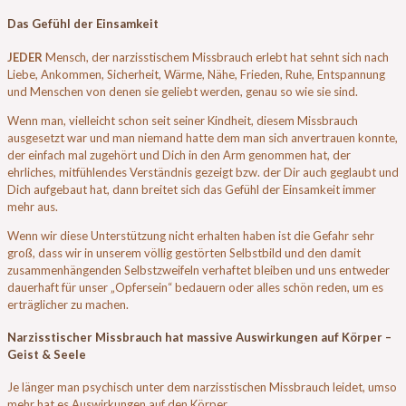
Das Gefühl der Einsamkeit
JEDER
Mensch, der narzisstischem Missbrauch erlebt hat sehnt sich nach
Liebe, Ankommen, Sicherheit, Wärme, Nähe, Frieden, Ruhe, Entspannung
und Menschen von denen sie geliebt werden, genau so wie sie sind.
Wenn man, vielleicht schon seit seiner Kindheit, diesem Missbrauch
ausgesetzt war und man niemand hatte dem man sich anvertrauen konnte,
der einfach mal zugehört und Dich in den Arm genommen hat, der
ehrliches, mitfühlendes Verständnis gezeigt bzw. der Dir auch geglaubt und
Dich aufgebaut hat, dann breitet sich das Gefühl der Einsamkeit immer
mehr aus.
Wenn wir diese Unterstützung nicht erhalten haben ist die Gefahr sehr
groß, dass wir in unserem völlig gestörten Selbstbild und den damit
zusammenhängenden Selbstzweifeln verhaftet bleiben und uns entweder
dauerhaft für unser „Opfersein“ bedauern oder alles schön reden, um es
erträglicher zu machen.
Narzisstischer Missbrauch hat massive Auswirkungen auf Körper –
Geist & Seele
Je länger man psychisch unter dem narzisstischen Missbrauch leidet, umso
mehr hat es Auswirkungen auf den Körper.