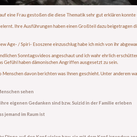
uf eine Frau gestoßen die diese Thematik sehr gut erklären konnte u
hr gelernt. Ihre Ausführungen haben einen Großteil dazu beigetragen d
w Age- / Spiri- Esoszene einzuschlug habe ich mich von ihr abgewand
ndlichen Sonntagsvideos angeschaut und ich wahr ehrlich erschüttert.
 das Gefühl haben dämonischen Angriffen ausgesetzt zu sein.
 Menschen davon berichten was Ihnen geschieht. Unter anderem ware
 Menschen sehen
ht ihre eigenen Gedanken sind
bzw. Suizid in der Familie erleben
ss jemand im Raum ist
hr Dinge auf den Kopf vielen bzw. sie mit dem Kopf irgendwo an