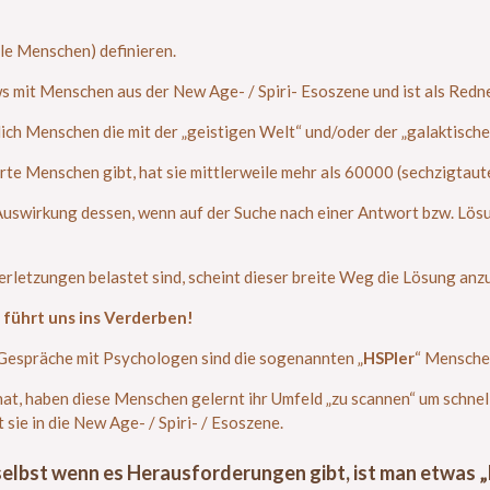
ble Menschen) definieren.
ws mit Menschen aus der New Age- / Spiri- Esoszene und ist als Redn
ich Menschen die mit der „geistigen Welt“ und/oder der „galaktische
hrte Menschen gibt, hat sie mittlerweile mehr als 60000 (sechzigtaut
e Auswirkung dessen, wenn auf der Suche nach einer Antwort bzw. Lös
Verletzungen belastet sind, scheint dieser breite Weg die Lösung anz
führt uns ins Verderben!
Gespräche mit Psychologen sind die sogenannten „
HSPler
“ Menschen
hat, haben diese Menschen gelernt ihr Umfeld „zu scannen“ um schne
sie in die New Age- / Spiri- / Esoszene.
selbst wenn es Herausforderungen gibt, ist man etwas „