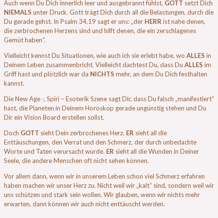
Auch wenn Du Dich innerlich leer und ausgebrannt fühlst,
GOTT
setzt Dich
NIEMALS
unter Druck. Gott trägt Dich durch all die Belastungen, durch die
Du gerade gehst. In Psalm 34,19 sagt er uns: „der
HERR
ist nahe denen,
die zerbrochenen Herzens sind und hilft denen, die ein zerschlagenes
Gemüt haben“.
Vielleicht kennst Du Situationen, wie auch ich sie erlebt habe, wo
ALLES
in
Deinem Leben zusammenbricht. Vielleicht dachtest Du, dass Du
ALLES
im
Griff hast und plötzlich war da
NICHTS
mehr, an dem Du Dich festhalten
kannst.
Die New Age -, Spiri – Esoterik Szene sagt Dir, dass Du falsch „manifestiert“
hast, die Planeten in Deinem Horoskop gerade ungünstig stehen und Du
Dir ein Vision Board erstellen sollst.
Doch
GOTT
sieht Dein zerbrochenes Herz.
ER
sieht all die
Enttäuschungen, den Verrat und den Schmerz, der durch unbedachte
Worte und Taten verursacht wurde.
ER
sieht all die Wunden in Deiner
Seele, die andere Menschen oft nicht sehen können.
Vor allem dann, wenn wir in unserem Leben schon viel Schmerz erfahren
haben machen wir unser Herz zu. Nicht weil wir „kalt“ sind, sondern weil wir
uns schützen und stark sein wollen. Wir glauben, wenn wir nichts mehr
erwarten, dann können wir auch nicht enttäuscht werden.