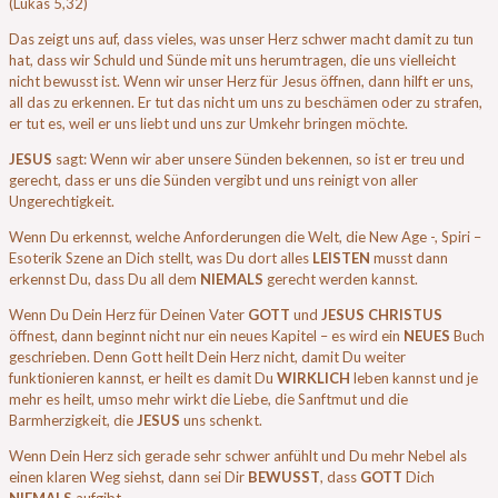
(Lukas 5,32)
Das zeigt uns auf, dass vieles, was unser Herz schwer macht damit zu tun
hat, dass wir Schuld und Sünde mit uns herumtragen, die uns vielleicht
nicht bewusst ist. Wenn wir unser Herz für Jesus öffnen, dann hilft er uns,
all das zu erkennen. Er tut das nicht um uns zu beschämen oder zu strafen,
er tut es, weil er uns liebt und uns zur Umkehr bringen möchte.
JESUS
sagt: Wenn wir aber unsere Sünden bekennen, so ist er treu und
gerecht, dass er uns die Sünden vergibt und uns reinigt von aller
Ungerechtigkeit.
Wenn Du erkennst, welche Anforderungen die Welt, die New Age -, Spiri –
Esoterik Szene an Dich stellt, was Du dort alles
LEISTEN
musst dann
erkennst Du, dass Du all dem
NIEMALS
gerecht werden kannst.
Wenn Du Dein Herz für Deinen Vater
GOTT
und
JESUS CHRISTUS
öffnest, dann beginnt nicht nur ein neues Kapitel – es wird ein
NEUES
Buch
geschrieben. Denn Gott heilt Dein Herz nicht, damit Du weiter
funktionieren kannst, er heilt es damit Du
WIRKLICH
leben kannst und je
mehr es heilt, umso mehr wirkt die Liebe, die Sanftmut und die
Barmherzigkeit, die
JESUS
uns schenkt.
Wenn Dein Herz sich gerade sehr schwer anfühlt und Du mehr Nebel als
einen klaren Weg siehst, dann sei Dir
BEWUSST
, dass
GOTT
Dich
NIEMALS
aufgibt.