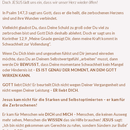
Doch JESUS lädt uns ein, dass wir unser Herz wieder öffen!
In Psalm 147,3 sagt uns Gott, dass er die heilt, die zerbochenen Herzens
sind und ihre Wunden verbindet.
Vielleicht glaubst Du, dass Deine Schuld zu groß oder Du viel zu
zerbrochen bist und Gott Dich deshalb ablehnt. Doch er sagt uns in
Korinther 12,9 „Meine Gnade genügt Dir, denn meine Kraft kommt in
Schwachheit zur Vollendung“.
Wenn Du Dich klein und ungesehen fühlst und Dir jemand einreden
möchte, dass Du an Deinem Selbstwertgefühl „arbeiten“ musst, dann
werde Dir
BEWUSST
, dass Deine momentane Schwachheit kein Mangel
oder Hindernis ist –
ES IST GENAU DER MOMENT, AN DEM GOTT
WIRKEN KANN.
GOTT
liebt Dich! Er beurteilt Dich nicht wegen Deiner Vergangenheit und
nicht wegen Deiner Leistung –
ER liebt DICH
.
Jesus kam nicht für die Starken und Selbstoptimierten – er kam für
die Zerbrochenen!
Er kam für Menschen wie
DICH
und
MICH
– Menschen, die keinen Ausweg
mehr sehen, Menschen die
WISSEN
das sie Hilfe brauchen!
JESUS
sagt:
„Ich bin nicht gekommen um Gerechte zu rufen, sondern Sündern zur Buße“