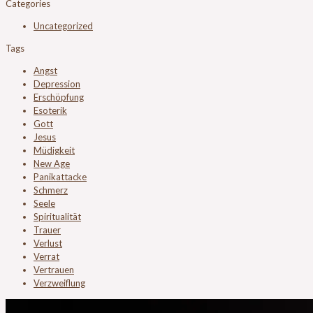
Categories
Uncategorized
Tags
Angst
Depression
Erschöpfung
Esoterik
Gott
Jesus
Müdigkeit
New Age
Panikattacke
Schmerz
Seele
Spiritualität
Trauer
Verlust
Verrat
Vertrauen
Verzweiflung