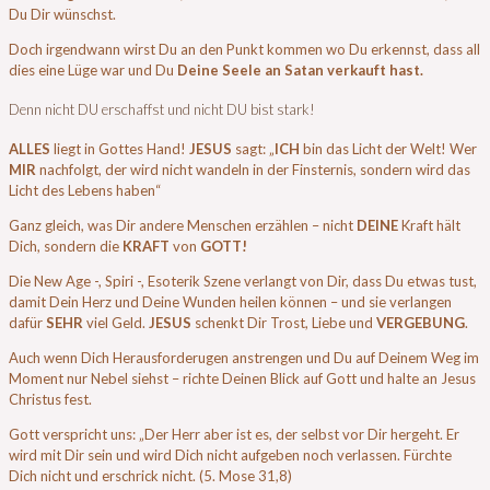
Du Dir wünschst.
Doch irgendwann wirst Du an den Punkt kommen wo Du erkennst, dass all
dies eine Lüge war und Du
Deine Seele an Satan verkauft hast.
Denn nicht DU erschaffst und nicht DU bist stark!
ALLES
liegt in Gottes Hand!
JESUS
sagt: „
ICH
bin das Licht der Welt! Wer
MIR
nachfolgt, der wird nicht wandeln in der Finsternis, sondern wird das
Licht des Lebens haben“
Ganz gleich, was Dir andere Menschen erzählen – nicht
DEINE
Kraft hält
Dich, sondern die
KRAFT
von
GOTT!
Die New Age -, Spiri -, Esoterik Szene verlangt von Dir, dass Du etwas tust,
damit Dein Herz und Deine Wunden heilen können – und sie verlangen
dafür
SEHR
viel Geld.
JESUS
schenkt Dir Trost, Liebe und
VERGEBUNG
.
Auch wenn Dich Herausforderugen anstrengen und Du auf Deinem Weg im
Moment nur Nebel siehst – richte Deinen Blick auf Gott und halte an Jesus
Christus fest.
Gott verspricht uns: „Der Herr aber ist es, der selbst vor Dir hergeht. Er
wird mit Dir sein und wird Dich nicht aufgeben noch verlassen. Fürchte
Dich nicht und erschrick nicht. (5. Mose 31,8)