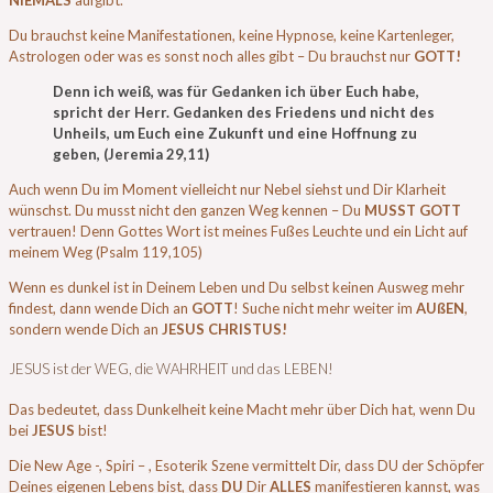
Du brauchst keine Manifestationen, keine Hypnose, keine Kartenleger,
Astrologen oder was es sonst noch alles gibt – Du brauchst nur
GOTT!
Denn ich weiß, was für Gedanken ich über Euch habe,
spricht der Herr. Gedanken des Friedens und nicht des
Unheils, um Euch eine Zukunft und eine Hoffnung zu
geben, (Jeremia 29,11)
Auch wenn Du im Moment vielleicht nur Nebel siehst und Dir Klarheit
wünschst. Du musst nicht den ganzen Weg kennen – Du
MUSST GOTT
vertrauen! Denn Gottes Wort ist meines Fußes Leuchte und ein Licht auf
meinem Weg (Psalm 119,105)
Wenn es dunkel ist in Deinem Leben und Du selbst keinen Ausweg mehr
findest, dann wende Dich an
GOTT
! Suche nicht mehr weiter im
AUßEN
,
sondern wende Dich an
JESUS CHRISTUS!
JESUS ist der WEG, die WAHRHEIT und das LEBEN!
Das bedeutet, dass Dunkelheit keine Macht mehr über Dich hat, wenn Du
bei
JESUS
bist!
Die New Age -, Spiri – , Esoterik Szene vermittelt Dir, dass DU der Schöpfer
Deines eigenen Lebens bist, dass
DU
Dir
ALLES
manifestieren kannst, was