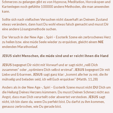
Schmerzes zu gelangen gibt es von Hypnose, Meditation, Horoskopen und
Kartenlegen noch gefühlte 100000 andere Methoden, die man anwenden
kann.
Sollte sich nach vielfachen Versuchen nicht dauerhaft an Deinem Zustand
etwas verändern, dann hast Du wohl etwas falsch gemacht und musst Dir
eine andere Lösungsmethode suchen.
Der Versuch in der New Age -, Spiri – Esoterik Szene ein zerbrochenes Herz
zu heilen bzw. eine müde Seele wieder zu erquicken, gleicht einem
NIE
endenden Marathonlauf.
JESUS
sieht Menschen, die müde sind und er reicht ihnen die Hand
JESUS
begegnet Dir nicht mit Vorwurf und er sagt nicht „reiß Dich
zusammen“ oder „optimiere Dich selbst erstmal“.
JESUS
begegnet Dir mit
Liebe und Erbarmen.
JESUS
sagt ganz klar: „kommt alle her zu mir, die ihr
mühselig und beladen seid, ich will Euch erquicken“ (Matth. 11,28)
Anders als in der New Age -, Spiri – Esoterik Szene musst nicht
DU
Dich um
die Heilung Deines Herzens kümmern. Du musst Deinen Schmerz nicht aus
Angst, dass man Dich verurteilt oder abwertet verstecken.
JESUS
sagt
nicht, ich bin dann da, wenn Du perfekt bist. Du darfst zu ihm kommen,
genauso zerbrochen, wie Du gerade bist.