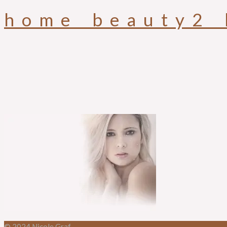
home_beauty2_
© 2024 Nicole Graf