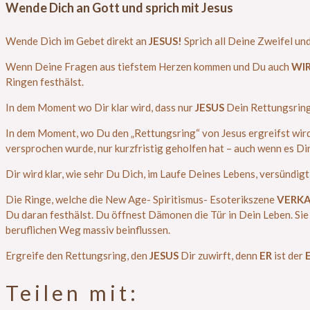
Wende Dich an Gott und sprich mit Jesus
Wende Dich im Gebet direkt an
JESUS!
Sprich all Deine Zweifel un
Wenn Deine Fragen aus tiefstem Herzen kommen und Du auch
WIR
Ringen festhälst.
In dem Moment wo Dir klar wird, dass nur
JESUS
Dein Rettungsring 
In dem Moment, wo Du den „Rettungsring“ von Jesus ergreifst wird
versprochen wurde, nur kurzfristig geholfen hat – auch wenn es Di
Dir wird klar, wie sehr Du Dich, im Laufe Deines Lebens, versündig
Die Ringe, welche die New Age- Spiritismus- Esoterikszene
VERK
Du daran festhälst. Du öffnest Dämonen die Tür in Dein Leben. Si
beruflichen Weg massiv beinflussen.
Ergreife den Rettungsring, den
JESUS
Dir zuwirft, denn
ER
ist der
Teilen mit: