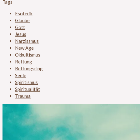
Tags
Esoterik
Glaube
Gott
Jesus
Narzissmus
New Age
Okkultismus
Rettung
Rettungsring
Seele
Spiritismus
Spiritualität
Trauma