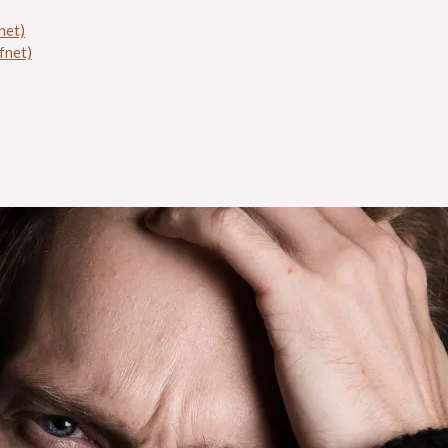
net)
fnet)