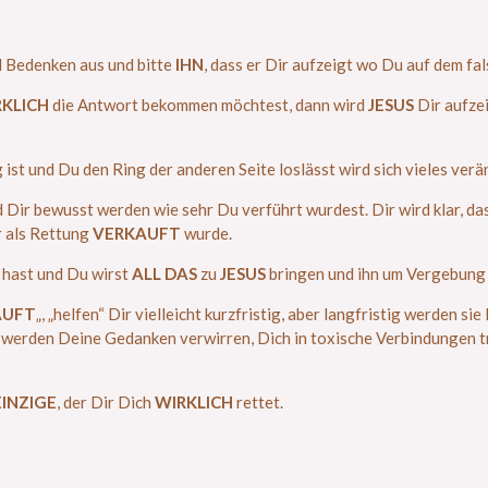
d Bedenken aus und bitte
IHN
, dass er Dir aufzeigt wo Du auf dem fa
KLICH
die Antwort bekommen möchtest, dann wird
JESUS
Dir aufze
ist und Du den Ring der anderen Seite loslässt wird sich vieles verä
 Dir bewusst werden wie sehr Du verführt wurdest. Dir wird klar, da
r als Rettung
VERKAUFT
wurde.
t hast und Du wirst
ALL DAS
zu
JESUS
bringen und ihn um Vergebung 
AUFT
„, „helfen“ Dir vielleicht kurzfristig, aber langfristig werden 
e werden Deine Gedanken verwirren, Dich in toxische Verbindungen t
EINZIGE
, der Dir Dich
WIRKLICH
rettet.