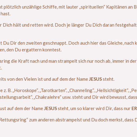
nt plötzlich unzählige Schiffe, mit lauter „spirituellen“ Kapitänen an
hast.
r Dich hält und retten wird. Doch je länger Du Dich daran festgehal
 Du Dir den zweiten geschnappt. Doch auch hier das Gleiche, nach ku
en, den Du ergattern konntest.
ng die Kraft nach und man strampelt sich nur noch ab, immer in der
.
eits von den Vielen ist und auf dem der Name
JESUS
steht.
z. B. „Horoskope“, „Tarotkarten“, „Channeling“, „Hellsichtigkeit“, „Pe
tellungsarbeit“, „Chakralehre“ usw. steht und Dir wird bewusst, dass 
ust auf dem der Name
JESUS
steht, um so klarer wird Dir, dass nur
ER
 „Rettungsring“ zum anderen abstrampelst und Du doch merkst, dass 